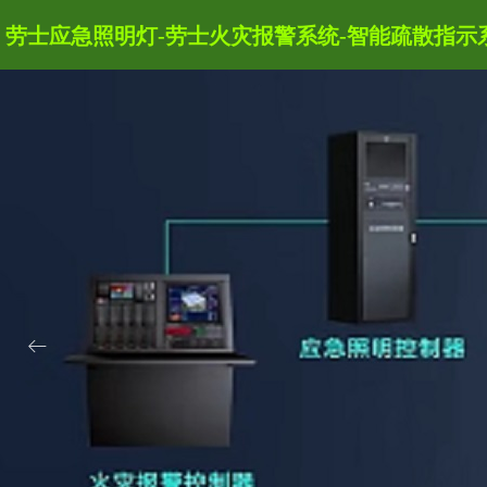
劳士应急照明灯-劳士火灾报警系统-智能疏散指示
ꂃ