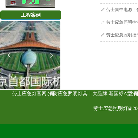
劳士集中电源工
ꁤ
工程案例
劳士应急照明控
ꁤ
劳士应急照明控
ꁤ
넳
넲
劳士应急灯官网-消防应急照明灯具十大品牌-新国标A型消
劳士应急照明灯@2007-20