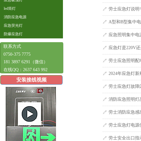
应急吸顶灯
led筒灯
劳士应急灯说明
ꁤ
消防应急电源
A型和B型集中
ꁤ
应急荧光灯
防爆应急灯
应急照明集中电
ꁤ
联系方式
应急灯是220V还
ꁤ
0750-375 7775
劳士应急照明配
ꁤ
181 3897 6291（微信）
在线QQ：2637 643 992
2024年应急灯
ꁤ
安装接线视频
劳士应急灯故障
ꁤ
消防应急照明灯
ꁤ
劳士消防应急感
ꁤ
劳士应急灯电源
ꁤ
劳士安全出口指
ꁤ